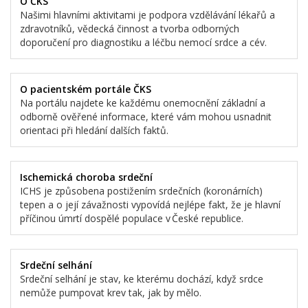
O ČKS
Našimi hlavními aktivitami je podpora vzdělávání lékařů a
zdravotníků, vědecká činnost a tvorba odborných
doporučení pro diagnostiku a léčbu nemocí srdce a cév.
O pacientském portále ČKS
Na portálu najdete ke každému onemocnění základní a
odborně ověřené informace, které vám mohou usnadnit
orientaci při hledání dalších faktů.
Ischemická choroba srdeční
ICHS je způsobena postižením srdečních (koronárních)
tepen a o její závažnosti vypovídá nejlépe fakt, že je hlavní
příčinou úmrtí dospělé populace v České republice.
Srdeční selhání
Srdeční selhání je stav, ke kterému dochází, když srdce
nemůže pumpovat krev tak, jak by mělo.