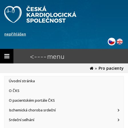
nepřihlášen
Toggle
<---- menu
navigation
Pro pacienty
Úvodní stránka
O ČKS
O pacientském portále ČKS
Ischemická choroba srdeční
Srdeční selhání