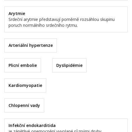
Arytmie
Srdeční arytmie představují poměrně rozsáhlou skupinu
poruch normálního srdečního rytmu.
Arteriální hypertenze
Plicní embolie
Dyslipidémie
Kardiomyopatie
Chlopenní vady
Infekční endokarditida
je zánětlivé onemocnění vyvolané různými druhy