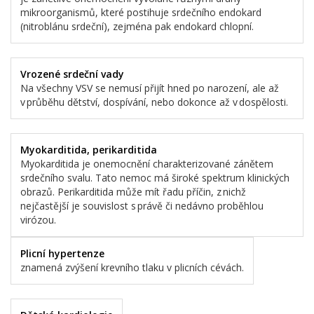
mikroorganismů, které postihuje srdečního endokard
(nitroblánu srdeční), zejména pak endokard chlopní.
Vrozené srdeční vady
Na všechny VSV se nemusí přijít hned po narození, ale až
v průběhu dětství, dospívání, nebo dokonce až v dospělosti.
Myokarditida, perikarditida
Myokarditida je onemocnění charakterizované zánětem
srdečního svalu. Tato nemoc má široké spektrum klinických
obrazů. Perikarditida může mít řadu příčin, z nichž
nejčastější je souvislost s právě či nedávno proběhlou
virózou.
Plicní hypertenze
znamená zvýšení krevního tlaku v plicních cévách.