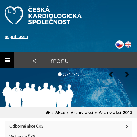
nepřihlášen
Toggle
<---- menu
navigation
Akce
Archiv akcí
Archiv akcí 2013
Odborné akce ČKS
Webináře ČKS