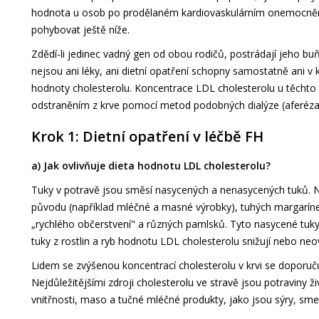
hodnota u osob po prodělaném kardiovaskulárním onemocněn
pohybovat ještě níže.
Zdědí-li jedinec vadný gen od obou rodičů, postrádají jeho bu
nejsou ani léky, ani dietní opatření schopny samostatně ani v
hodnoty cholesterolu. Koncentrace LDL cholesterolu u těcht
odstraněním z krve pomocí metod podobných dialýze (aferéza
Krok 1: Dietní opatření v léčbě FH
a) Jak ovlivňuje dieta hodnotu LDL cholesterolu?
Tuky v potravě jsou směsí nasycených a nenasycených tuků. Na
původu (například mléčné a masné výrobky), tuhých margarínec
„rychlého občerstvení" a různých pamlsků. Tyto nasycené tuk
tuky z rostlin a ryb hodnotu LDL cholesterolu snižují nebo neov
Lidem se zvýšenou koncentrací cholesterolu v krvi se doporuču
Nejdůležitějšími zdroji cholesterolu ve stravě jsou potraviny 
vnitřnosti, maso a tučné mléčné produkty, jako jsou sýry, sm