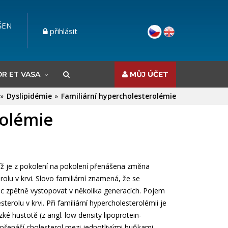
ŠEN
přihlásit
R ET VASA
MŮJ ÚČET
Dyslipidémie
Familiární hypercholesterolémie
rolémie
níž je z pokolení na pokolení přenášena změna
olu v krvi. Slovo familiární znamená, že se
c zpětně vystopovat v několika generacích. Pojem
rolu v krvi. Při familiární hypercholesterolémii je
é hustotě (z angl. low density lipoprotein-
a přenáší cholesterol mezi jednotlivými buňkami