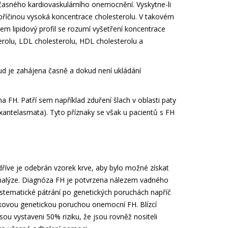
časného kardiovaskulárního onemocnění. Vyskytne-li
 příčinou vysoká koncentrace cholesterolu. V takovém
mem lipidový profil se rozumí vyšetření koncentrace
terolu, LDL cholesterolu, HDL cholesterolu a
okud je zahájena časně a dokud není ukládání
na FH. Patří sem například zduření šlach v oblasti paty
(xantelasmata). Tyto příznaky se však u pacientů s FH
říve je odebrán vzorek krve, aby bylo možné získat
analýze. Diagnóza FH je potvrzena nálezem vadného
stematické pátrání po genetických poruchách napříč
kovou genetickou poruchou onemocní FH. Blízcí
jsou vystaveni 50% riziku, že jsou rovněž nositeli