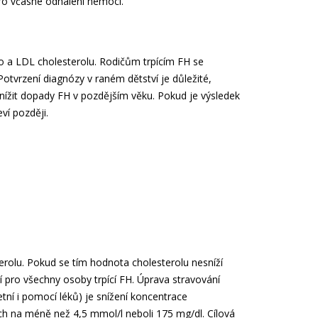
ro včasné odhalení nemoci.
o a LDL cholesterolu. Rodičům trpícím FH se
Potvrzení diagnózy v raném dětství je důležité,
nížit dopady FH v pozdějším věku. Pokud je výsledek
ví později.
erolu. Pokud se tím hodnota cholesterolu nesníží
í pro všechny osoby trpící FH. Úprava stravování
tní i pomocí léků) je snížení koncentrace
ch na méně než 4,5 mmol/l neboli 175 mg/dl. Cílová