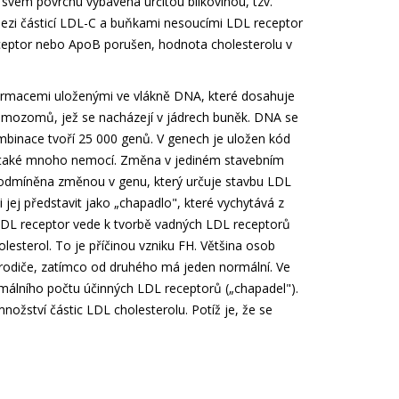
 svém povrchu vybavena určitou bílkovinou, tzv.
zi částicí LDL-C a buňkami nesoucími LDL receptor
eptor nebo ApoB porušen, hodnota cholesterolu v
formacemi uloženými ve vlákně DNA, které dosahuje
omozomů, jež se nacházejí v jádrech buněk. DNA se
kombinace tvoří 25 000 genů. V genech je uložen kód
ale také mnoho nemocí. Změna v jediném stavebním
podmíněna změnou v genu, který určuje stavbu LDL
 jej představit jako „chapadlo", které vychytává z
 LDL receptor vede k tvorbě vadných LDL receptorů
lesterol. To je příčinou vzniku FH. Většina osob
rodiče, zatímco od druhého má jeden normální. Ve
rmálního počtu účinných LDL receptorů („chapadel").
ožství částic LDL cholesterolu. Potíž je, že se