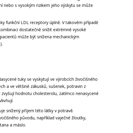
í nebo s vysokým rizikem jeho výskytu se může
ňky funkční LDL receptory úplně. V takovém případě
 kombinaci dostatečně snížit extrémně vysoké
o pacientů může být snížena mechanickým
).
sycené tuky se vyskytují ve výrobcích živočišného
h a ve většině zákusků, sušenek, potravin z
y zvyšují hodnotu cholesterolu, zatímco nenasycené
livňují.
je snížený příjem této látky v potravě.
živočišného původu, například vaječné žloutky,
etana a máslo.