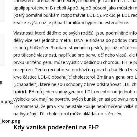
cholesterol přenášen do některých buněk, je částice LDL-C na
apolipoproteinem B neboli ApoB. ApoB působí jako můstek me
(který pomáhá buňkám rozpoznávat LDL-C). Pokud je LDL rec
krvi se zvýší, což je případ familiární hypercholesterolémie.
Vlastnosti, které dědíme od svých rodičů, jsou podmíněné in
délky více než jednoho metru. DNA je složena do podoby chr
skládá přibližně ze 3 miliard stavebních prvků, jejichž určité 
pro tělesné vlastnosti, například pro barvu očí nebo vlasů, 
prvku určitého genu může vyústit v dědičnou chorobu. FH je 
receptoru. Tento receptor se nachází na povrchu buněk a lze si
krve částice LDL-C obsahující cholesterol. Změna v genu pro
(„chapadel"), které nejsou schopny z krve odstraňovat LDL cho
trpících FH má jeden vadný gen pro LDL receptor od jednoho 
výsledku tak mají na povrchu svých buněk jen asi polovinu no
To znamená, že jim v krvi neustále koluje nepřiměřeně velké mn
nadbytečný LDL cholesterol může ukládat do stěn cév.
Kdy vzniká podezření na FH?