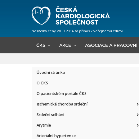
Nositelka ceny WHO 2014 za přínos k veřejnému zdraví
ČKS
AKCE
ASOCIACE A PRACOVNÍ
Úvodní stránka
O ČKS
O pacientském portále ČKS
Ischemická choroba srdeční
Srdeční selhání
Arytmie
Arteriální hypertenze