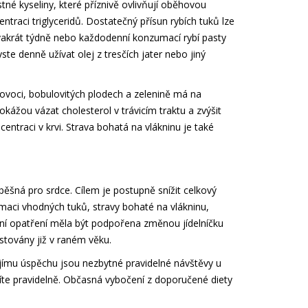
tné kyseliny, které příznivě ovlivňují oběhovou
ntraci triglyceridů. Dostatečný přísun rybích tuků lze
dvakrát týdně nebo každodenní konzumací rybí pasty
te denně užívat olej z tresčích jater nebo jiný
 ovoci, bobulovitých plodech a zelenině má na
kážou vázat cholesterol v trávicím traktu a zvýšit
ncentraci v krvi. Strava bohatá na vlákninu je také
pěšná pro srdce. Cílem je postupně snížit celkový
maci vhodných tuků, stravy bohaté na vlákninu,
etní opatření měla být podpořena změnou jídelníčku
ěstovány již v raném věku.
ejímu úspěchu jsou nezbytné pravidelné návštěvy u
 jíte pravidelně. Občasná vybočení z doporučené diety