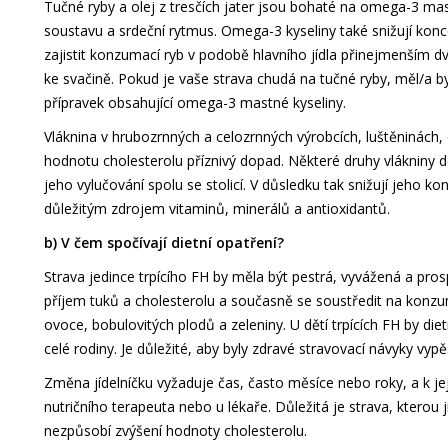
Tučné ryby a olej z tresčích jater jsou bohaté na omega-3 mas
soustavu a srdeční rytmus. Omega-3 kyseliny také snižují konce
zajistit konzumací ryb v podobě hlavního jídla přinejmenším 
ke svačině. Pokud je vaše strava chudá na tučné ryby, měl/a bys
přípravek obsahující omega-3 mastné kyseliny.
Vláknina v hrubozrnných a celozrnných výrobcích, luštěninách,
hodnotu cholesterolu příznivý dopad. Některé druhy vlákniny do
jeho vylučování spolu se stolicí. V důsledku tak snižují jeho ko
důležitým zdrojem vitaminů, minerálů a antioxidantů.
b) V čem spočívají dietní opatření?
Strava jedince trpícího FH by měla být pestrá, vyvážená a pros
příjem tuků a cholesterolu a současně se soustředit na konzu
ovoce, bobulovitých plodů a zeleniny. U dětí trpících FH by di
celé rodiny. Je důležité, aby byly zdravé stravovací návyky vyp
Změna jídelníčku vyžaduje čas, často měsíce nebo roky, a k j
nutričního terapeuta nebo u lékaře. Důležitá je strava, kterou
nezpůsobí zvýšení hodnoty cholesterolu.