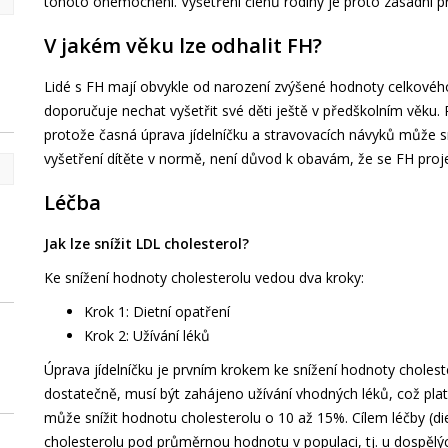
tohoto onemocnění. Vyšetření členů rodiny je proto zásadní p
V jakém věku lze odhalit FH?
Lidé s FH mají obvykle od narození zvýšené hodnoty celkovéh
doporučuje nechat vyšetřit své děti ještě v předškolním věku. 
protože časná úprava jídelníčku a stravovacích návyků může s
vyšetření dítěte v normě, není důvod k obavám, že se FH proje
Léčba
Jak lze snížit LDL cholesterol?
Ke snížení hodnoty cholesterolu vedou dva kroky:
Krok 1: Dietní opatření
Krok 2: Užívání léků
Úprava jídelníčku je prvním krokem ke snížení hodnoty cholest
dostatečně, musí být zahájeno užívání vhodných léků, což plat
může snížit hodnotu cholesterolu o 10 až 15%. Cílem léčby (die
cholesterolu pod průměrnou hodnotu v populaci, tj. u dospělý