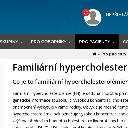
NEPŘIHLÁ
 SKUPINY
PRO ODBORNÍKY
PRO PACIENTY
CO
Pro pacienty
Familiární hypercholeste
Co je to familiární hypercholesterolémie?
Familiární hypercholesterolémie (FH) je dědičná choroba, při 
genetické informace způsobující vysokou koncentraci cholester
onemocnění vyskytuje v rámci rodiny. Obvykle je možné nemo
hypercholesterolémie pak označuje vysokou koncentraci choleste
zvýšena především hodnota cholesterolu v lipoproteinech o nízk
cholesterol, LDL-C). LDL cholesterol koluje v krevním řečišti 