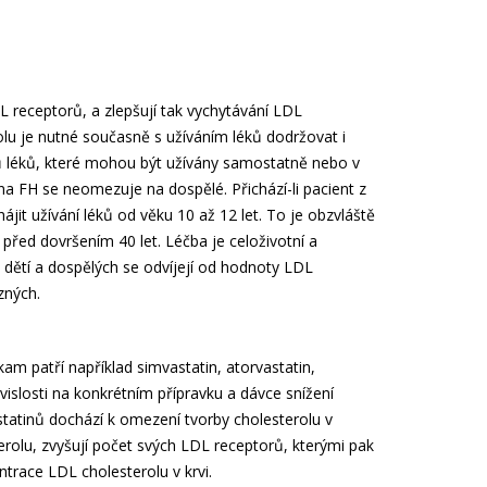
L receptorů, a zlepšují tak vychytávání LDL
olu je nutné současně s užíváním léků dodržovat i
uhů léků, které mohou být užívány samostatně nebo v
 na FH se neomezuje na dospělé. Přichází-li pacient z
it užívání léků od věku 10 až 12 let. To je obzvláště
ž před dovršením 40 let. Léčba je celoživotní a
u dětí a dospělých se odvíjejí od hodnoty LDL
zných.
 kam patří například simvastatin, atorvastatin,
ávislosti na konkrétním přípravku a dávce snížení
tatinů dochází k omezení tvorby cholesterolu v
rolu, zvyšují počet svých LDL receptorů, kterými pak
ntrace LDL cholesterolu v krvi.