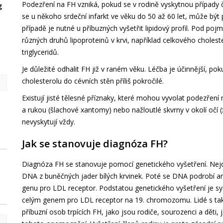
Podezření na FH vzniká, pokud se v rodině vyskytnou případy 
se u někoho srdeční infarkt ve věku do 50 až 60 let, může být
případě je nutné u příbuzných vyšetřit lipidový profil. Pod poj
různých druhů lipoproteinů v krvi, například celkového choles
triglyceridů.
Je důležité odhalit FH již v raném věku. Léčba je účinnější, p
cholesterolu do cévních stěn příliš pokročilé.
Existují jisté tělesné příznaky, které mohou vyvolat podezření 
a rukou (šlachové xantomy) nebo nažloutlé skvrny v okolí očí 
nevyskytují vždy.
Jak se stanovuje diagnóza FH?
Diagnóza FH se stanovuje pomocí genetického vyšetření. Nejd
DNA z buněčných jader bílých krvinek. Poté se DNA podrobí 
genu pro LDL receptor. Podstatou genetického vyšetření je sy
celým genem pro LDL receptor na 19. chromozomu. Lidé s ta
příbuzní osob trpících FH, jako jsou rodiče, sourozenci a děti, 