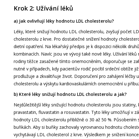
Krok 2: Užívání léků
a) Jak ovlivňují léky hodnotu LDL cholesterolu?
Léky, které snižují hodnotu LDL cholesterolu, zvyšují počet LD
cholesterolu z krve. Pro dostatečné snížení hodnoty cholester
dietní opatření. Na lékařský předpis je k dispozici několik dr
kombinacích. Navíc jsou ve vývoji také nové léky. Užívání léků
rodiny těžce zasažené tímto onemocněním, doporučuje se zaháj
nutné v případech, kdy pacientův rodič pocítil srdeční obtíže ji
prodlužuje a zkvalitňuje život. Doporučení pro zahájení léčby 
cholesterolu a výskytu kardiovaskulárních onemocnění u příbu
b) Které léky snižují hodnotu LDL cholesterolu a jak?
Nejdůležitější léky snižující hodnotu cholesterolu jsou statiny,
pravastatin, fluvastatin a rosuvastatin. Tyto léky umožňují v z
hodnoty LDL cholesterolu přibližně o 30 až 50 %. Působením s
buňkách. Aby si buňky zachovaly vyrovnanou hodnotu choleste
vychytávají LDL cholesterol z krve. Výsledkem je snížení konce