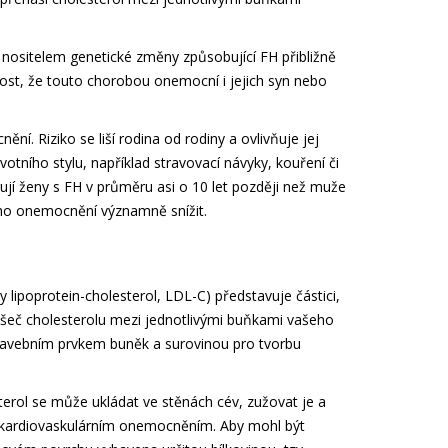
 nositelem genetické změny způsobující FH přibližně
nost, že touto chorobou onemocní i jejich syn nebo
í. Riziko se liší rodina od rodiny a ovlivňuje jej
votního stylu, například stravovací návyky, kouření či
ují ženy s FH v průměru asi o 10 let později než muže
ího onemocnění významně snížit.
y lipoprotein-cholesterol, LDL-C) představuje částici,
našeč cholesterolu mezi jednotlivými buňkami vašeho
 stavebním prvkem buněk a surovinou pro tvorbu
terol se může ukládat ve stěnách cév, zužovat je a
ke kardiovaskulárním onemocněním. Aby mohl být