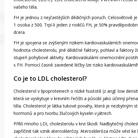
vašeho těla.
FH je jednou z nejčastějších dědičných poruch. Celosvětově je
1 osoba z 500. Trpí-li jeden z rodičů FH, je 50% pravděpodob
dcera.
FH je spojena se zvýšeným rizikem kardiovaskulárních onemocněn
hodnota cholesterolu, jiné dědičné faktory, pohlaví a faktory ži
stupeň pohybové aktivity. Kardiovaskulární onemocnění postih
s FH. Pomocí časně zavedené léčby lze riziko kardiovaskulárn
Co je to LDL cholesterol?
Cholesterol v lipoproteinech o nízké hustotě (z angl. low densit
která se vyskytuje v krevním řečišti a působí jako účinný pře
těla. Cholesterol je látka tukové povahy, která je nezbytným
hormonů a pro tvorbu žlučových kyselin v játrech.
Příliš mnoho LDL cholesterolu v krvi škodí. Nadbytečný choles
zapříčinit tak vznik aterosklerózy. Ateroskleróza může vést 