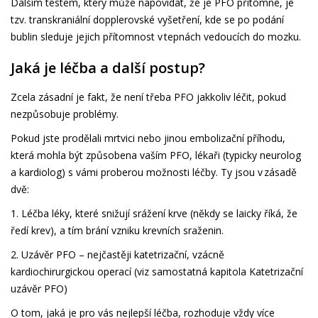
Dalším testem, který může napovídat, že je PFO přítomné, je
tzv. transkraniální dopplerovské vyšetření, kde se po podání
bublin sleduje jejich přítomnost v tepnách vedoucích do mozku.
Jaká je léčba a další postup?
Zcela zásadní je fakt, že není třeba PFO jakkoliv léčit, pokud
nezpůsobuje problémy.
Pokud jste prodělali mrtvici nebo jinou embolizační příhodu,
která mohla být způsobena vaším PFO, lékaři (typicky neurolog
a kardiolog) s vámi proberou možnosti léčby. Ty jsou v zásadě
dvě:
1. Léčba léky, které snižují srážení krve (někdy se laicky říká, že
ředí krev), a tím brání vzniku krevních sraženin.
2. Uzávěr PFO – nejčastěji katetrizační, vzácně
kardiochirurgickou operací (viz samostatná kapitola Katetrizační
uzávěr PFO)
O tom, jaká je pro vás nejlepší léčba, rozhoduje vždy více