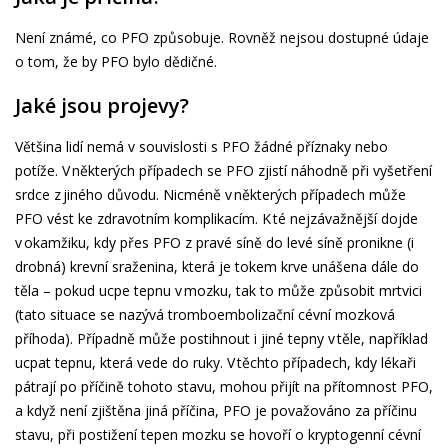
Není známé, co PFO způsobuje. Rovněž nejsou dostupné údaje
o tom, že by PFO bylo dědičné.
Jaké jsou projevy?
Většina lidí nemá v souvislosti s PFO žádné příznaky nebo
potíže. V některých případech se PFO zjistí náhodně při vyšetření
srdce z jiného důvodu. Nicméně v některých případech může
PFO vést ke zdravotním komplikacím. K té nejzávažnější dojde
v okamžiku, kdy přes PFO z pravé síně do levé síně pronikne (i
drobná) krevní sraženina, která je tokem krve unášena dále do
těla – pokud ucpe tepnu v mozku, tak to může způsobit mrtvici
(tato situace se nazývá tromboembolizační cévní mozková
příhoda). Případně může postihnout i jiné tepny v těle, například
ucpat tepnu, která vede do ruky. V těchto případech, kdy lékaři
pátrají po příčině tohoto stavu, mohou přijít na přítomnost PFO,
a když není zjištěna jiná příčina, PFO je považováno za příčinu
stavu, při postižení tepen mozku se hovoří o kryptogenní cévní