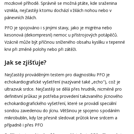
mozkové příhodě. Správně se možná ptáte, kde sraženina
vznikla, nejčastěji k tomu dochází v žilách nohou nebo v
pánevních žilách.
PFO je spojováno i s jinými stavy, jako je migréna nebo
kesonová (dekompresní) nemoc u přístrojových potápěčů.
Vzácně může být příčinou sníženého obsahu kyslíku v tepenné
krvi při změně polohy nebo při zátěži.
Jak se zjišťuje?
Nejčastěji prováděným testem pro diagnostiku PFO je
echokardiografické vyšetření (nazývané také „echo"), což je
ultrazvuk srdce. Nejčastěji se dělá přes hrudník, nicméně pro
definitivní průkaz je potřeba provedení takzvaného jícnového
echokardiografického vyšetření, které se provádí speciální
sondou zavedenou do jícnu. Většinou je spojeno s podáním
mikrobublin, kdy lze přesně sledovat průtok krve srdcem a
případně i přes PFO