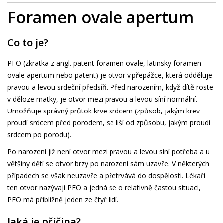
Foramen ovale apertum
Co to je?
PFO (zkratka z angl. patent foramen ovale, latinsky foramen
ovale apertum nebo patent) je otvor v přepážce, která odděluje
pravou a levou srdeční předsíň. Před narozením, když dítě roste
v děloze matky, je otvor mezi pravou a levou síní normální.
Umožňuje správný průtok krve srdcem (způsob, jakým krev
proudí srdcem před porodem, se liší od způsobu, jakým proudí
srdcem po porodu).
Po narození již není otvor mezi pravou a levou síní potřeba a u
většiny dětí se otvor brzy po narození sám uzavře. V některých
případech se však neuzavře a přetrvává do dospělosti. Lékaři
ten otvor nazývají PFO a jedná se o relativně častou situaci,
PFO má přibližně jeden ze čtyř lidí.
Jaká je příčina?