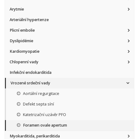
Arytmie
Arteriální hypertenze
Plicní embolie
Dyslipidémie
Kardiomyopatie
Chlopenní vady
Infekční endokarditida
Vrozené srdeční vady
Aortální regurgitace
Defekt septa síní
Katetrizační uzávěr PFO
Foramen ovale apertum
Myokarditida, perikarditida