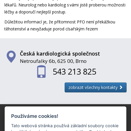
lékařů. Neurolog nebo kardiolog s vámi jistě proberou možnosti
léčby a doporučí nejlepší postup.
Důležitou informací je, že přítomnost PFO není překážkou
těhotenství a nevyžaduje porod císařským řezem
Česká kardiologická společnost
Netroufalky 6b, 625 00, Brno
543 213 825
zobrazit všechny kontakty
Obchodní podmínky
Zásady zpracování osobních údajů (GDPR)
Používáme cookies!
Předvolby souborů cookie
Tato webová stránka používá základní soubory cookie