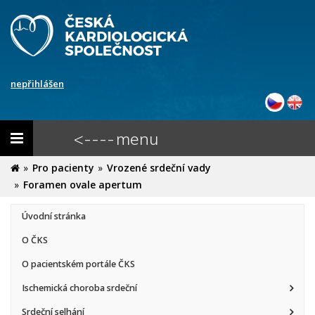
nepřihlášen
Toggle
<---- menu
navigation
Pro pacienty
Vrozené srdeční vady
Foramen ovale apertum
Úvodní stránka
O ČKS
O pacientském portále ČKS
Ischemická choroba srdeční
Srdeční selhání