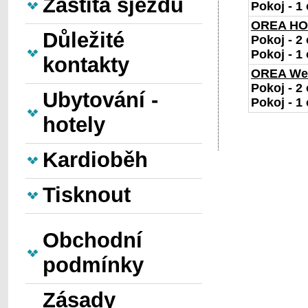
Záštita sjezdu
Pokoj - 1
OREA HOT
Důležité
Pokoj - 2
Pokoj - 1
kontakty
OREA Wel
Pokoj - 2
Ubytování -
Pokoj - 1
hotely
Kardioběh
Tisknout
Obchodní
podmínky
Zásady