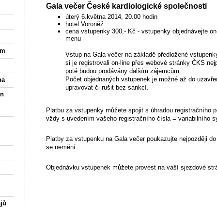
Gala večer České kardiologické společnosti
úterý 6.května 2014, 20.00 hodin
hotel Voroněž
cena vstupenky 300,- Kč - vstupenky objednávejte on
menu
am
Vstup na Gala večer na základě předložené vstupenky
si je registrovali on-line přes webové stránky ČKS nej
poté budou prodávány dalším zájemcům.
Počet objednaných vstupenek je možné až do uzavření
na
upravovat či rušit bez sankcí.
in
Platbu za vstupenky můžete spojit s úhradou registračního po
vždy s uvedením vašeho registračního čísla = variabilního 
Platby za vstupenku na Gala večer poukazujte nejpozději do
se nemění.
Objednávku vstupenek můžete provést na vaší sjezdové strá
jů