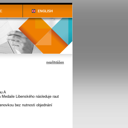
NE
ENGLISH
nepřihlášen
nu A
a Medaile Libenského následuje raut
enovkou bez nutnosti objednání