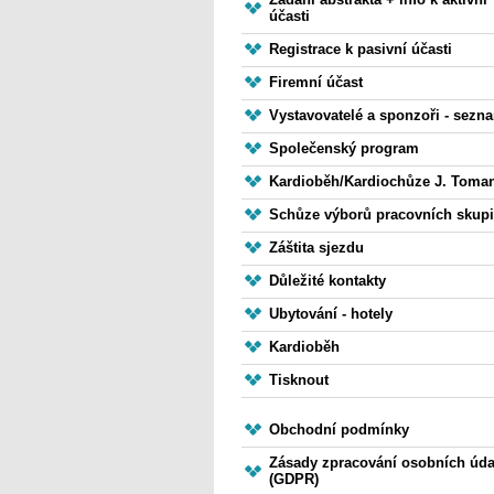
účasti
Registrace k pasivní účasti
Firemní účast
Vystavovatelé a sponzoři - sezn
Společenský program
Kardioběh/Kardiochůze J. Toma
Schůze výborů pracovních skup
Záštita sjezdu
Důležité kontakty
Ubytování - hotely
Kardioběh
Tisknout
Obchodní podmínky
Zásady zpracování osobních úda
(GDPR)