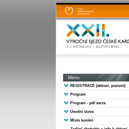
Menu
REGISTRACE (aktivní, pasivní)
Program
Program - pdf verze
Úvodní slovo
Místo konání
Zadání abstrakta + info k aktivní