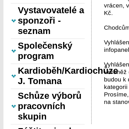
vrácen, v
Vystavovatelé a
Kč.
sponzoři -
Chodcům 
seznam
Vyhlášen
Společenský
infopane
program
Vyhlášen
Kardioběh/Kardiochůze
Voroněž 
J. Tomana
budou k 
kategorii
Schůze výborů
Prosíme, 
na stano
pracovních
skupin