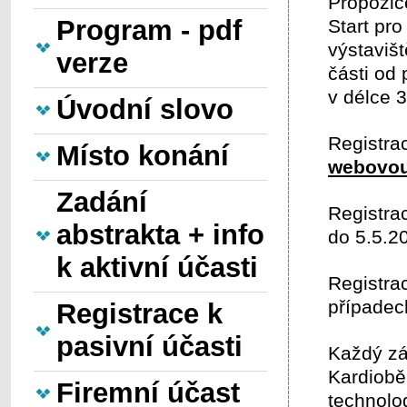
Propozice
Program - pdf
Start pr
výstavišt
verze
části od
v délce 3
Úvodní slovo
Registra
Místo konání
webovou
Zadání
Registrac
abstrakta + info
do 5.5.2
k aktivní účasti
Registra
případec
Registrace k
pasivní účasti
Každý zá
Kardiobě
Firemní účast
technolo