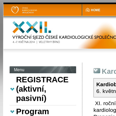
HOME
Menu
Kar
REGISTRACE
Kardio
(aktivní,
6. květ
pasivní)
XI. ročn
Program
kardiolog