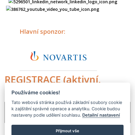
Hlavní sponzor:
REGISTRACE (aktivní,
pasivní)
Používáme cookies!
Tato webová stránka používá základní soubory cookie
Registrace (aktivní, pasivní, firemní, skupinová) vyžaduje
k zajištění správné operace a analytiku. Cookie budou
nastaveny podle udělení souhlasu.
Detailní nastavení
přihlášení do online systému:
přihlásit
Přijmout vše