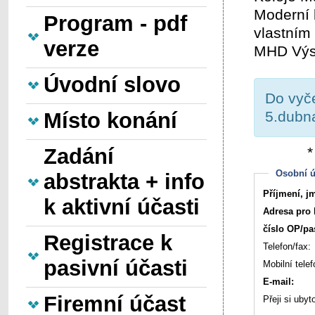
Moderní 
Program - pdf
vlastním
verze
MHD Výst
Úvodní slovo
Do vyče
Místo konání
5.dubn
Zadání
*
Osobní ú
abstrakta + info
Příjmení, jm
k aktivní účasti
Adresa pro 
číslo OP/pa
Registrace k
Telefon/fax:
pasivní účasti
Mobilní telef
E-mail:
Firemní účast
Přeji si ubyt