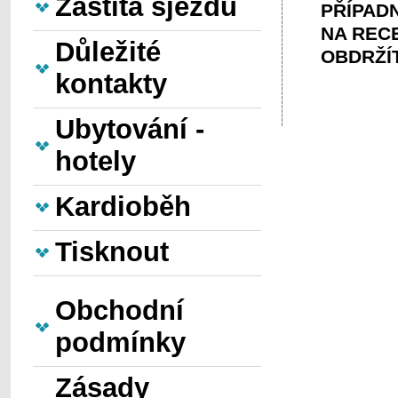
Záštita sjezdu
PŘÍPAD
NA REC
Důležité
OBDRŽÍ
kontakty
Ubytování -
hotely
Kardioběh
Tisknout
Obchodní
podmínky
Zásady