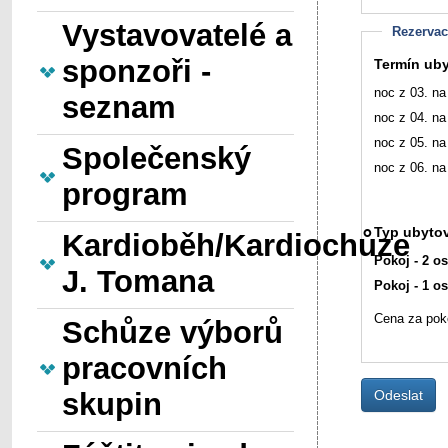
Vystavovatelé a
Rezervac
sponzoři -
Termín uby
noc z 03. na
seznam
noc z 04. na
noc z 05. na
Společenský
noc z 06. na
program
Typ ubytov
Kardioběh/Kardiochůze
Pokoj - 2 os
J. Tomana
Cena za poko
Schůze výborů
pracovních
skupin