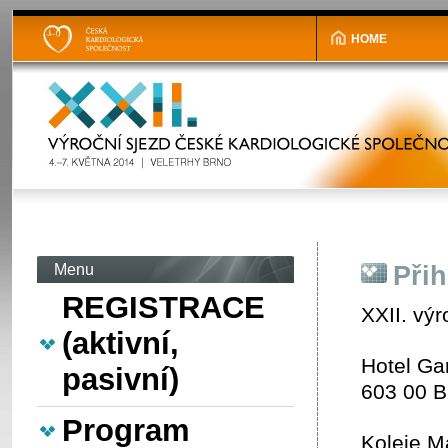
HOME
Menu
Přih
REGISTRACE
XXII. vý
(aktivní,
Hotel Ga
pasivní)
603 00 
Program
Koleje M